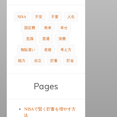
NISA
不安
不要
人生
固定費
将来
幸せ
意識
普通
浪費
無駄遣い
老後
考え方
能力
自立
貯蓄
貯金
Pages
NISAで賢く貯蓄を増やす方
法