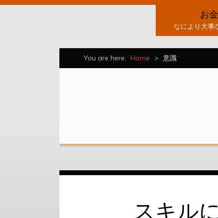
お
なにより大事
You are here:
Home
>
意識
スキル