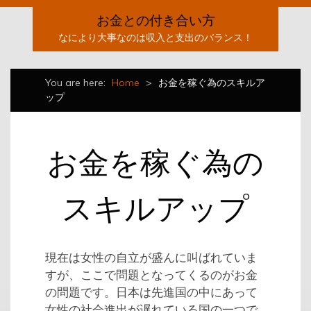
お金との付き合い方
なにより大事なのは収入と支出のバランス！
You are here:
Home
>
お金を稼ぐ為のスキルア
ップ
お金を稼ぐ為の
スキルアップ
現在は女性の自立が盛んに叫ばれていま
すが、ここで問題となってくるのがお金
の問題です。日本は先進国の中にあって
女性の社会進出が遅れている国の一つで